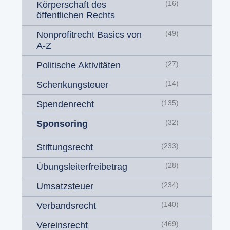
Körperschaft des
(16)
öffentlichen Rechts
Nonprofitrecht Basics von
(49)
A-Z
Politische Aktivitäten
(27)
Schenkungsteuer
(14)
Spendenrecht
(135)
Sponsoring
(32)
Stiftungsrecht
(233)
Übungsleiterfreibetrag
(28)
Umsatzsteuer
(234)
Verbandsrecht
(140)
Vereinsrecht
(469)