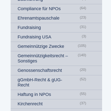
Compliance für NPOs
(64)
Ehrenamtspauschale
(23)
Fundraising
(31)
Fundraising USA
(3)
Gemeinnützige Zwecke
(105)
Gemeinnützigkeitsrecht –
(140)
Sonstiges
Genossenschaftsrecht
(20)
gGmbH-Recht & gUG-
(52)
Recht
Haftung in NPOs
(55)
Kirchenrecht
(37)