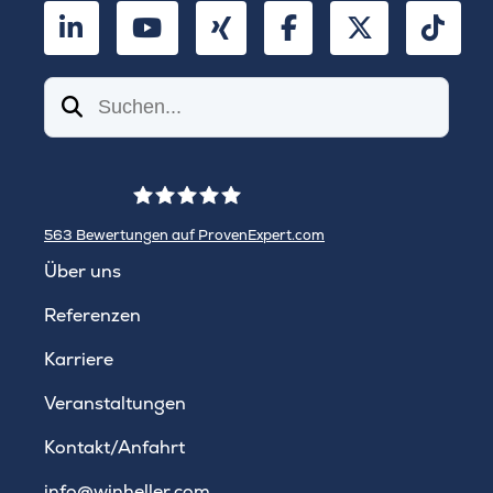
LinkedIn
YouTube
Xing
Facebook
Twitter
TikT
Suchen
563
Bewertungen auf ProvenExpert.com
WINHELLER GmbH
Über uns
Referenzen
Karriere
Veranstaltungen
Kontakt/Anfahrt
info@winheller.com