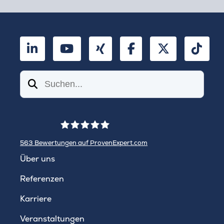
LinkedIn
YouTube
Xing
Facebook
Twitter
TikT
Suchen
563
Bewertungen auf ProvenExpert.com
WINHELLER GmbH
Über uns
Referenzen
Karriere
Veranstaltungen