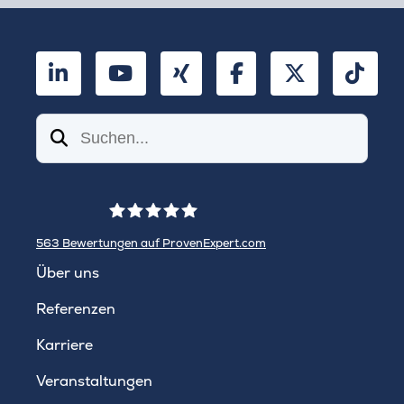
LinkedIn
YouTube
Xing
Facebook
Twitter
TikT
Suchen
563
Bewertungen auf ProvenExpert.com
WINHELLER GmbH
Über uns
Referenzen
Karriere
Veranstaltungen