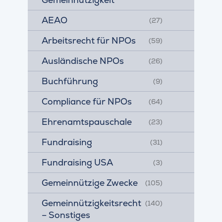
AEAO
(27)
Arbeitsrecht für NPOs
(59)
Ausländische NPOs
(26)
Buchführung
(9)
Compliance für NPOs
(64)
Ehrenamtspauschale
(23)
Fundraising
(31)
Fundraising USA
(3)
Gemeinnützige Zwecke
(105)
Gemeinnützigkeitsrecht
(140)
– Sonstiges