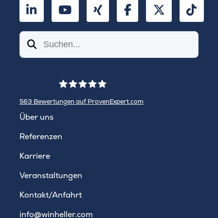
LinkedIn
YouTube
Xing
Facebook
Twitter
TikT
Suchen
563
Bewertungen auf ProvenExpert.com
WINHELLER GmbH
Über uns
Referenzen
Karriere
Veranstaltungen
Kontakt/Anfahrt
info@winheller.com