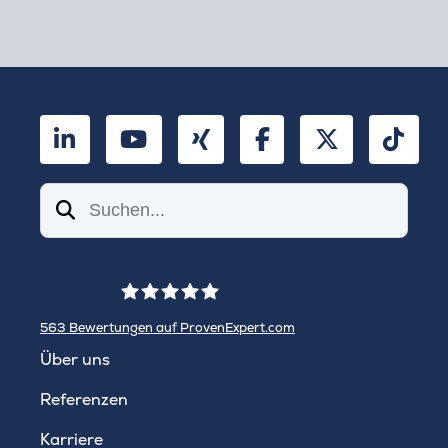
LinkedIn
YouTube
Xing
Facebook
Twitter
TikT
Suchen
563
Bewertungen auf ProvenExpert.com
WINHELLER GmbH
Über uns
Referenzen
Karriere