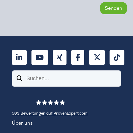
LinkedIn
YouTube
Xing
Facebook
Twitter
TikT
Suchen
563
Bewertungen auf ProvenExpert.com
WINHELLER GmbH
Über uns