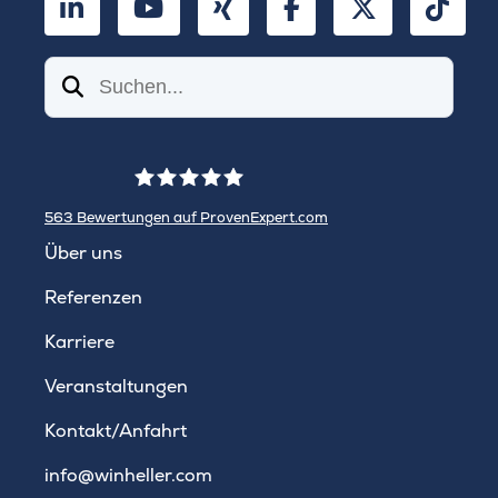
LinkedIn
YouTube
Xing
Facebook
Twitter
TikT
Suchen
563
Bewertungen auf ProvenExpert.com
WINHELLER GmbH
Über uns
Referenzen
Karriere
Veranstaltungen
Kontakt/Anfahrt
info@winheller.com