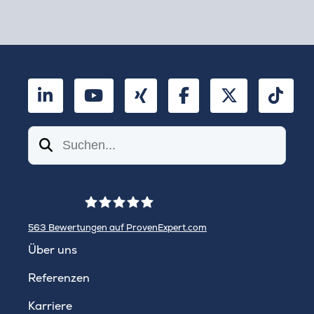
LinkedIn
YouTube
Xing
Facebook
Twitter
TikT
Suchen
563
Bewertungen auf ProvenExpert.com
WINHELLER GmbH
Über uns
Referenzen
Karriere