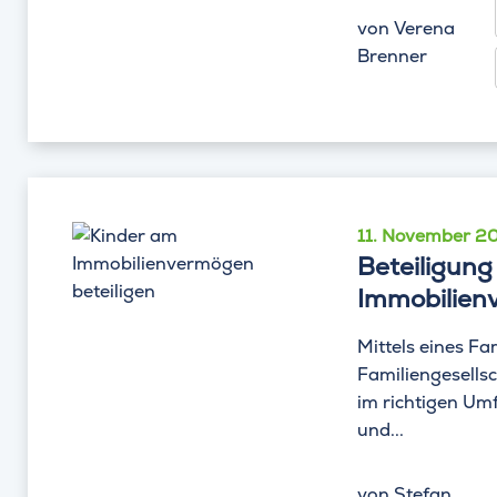
von
Verena
Brenner
11. November 2
Beteiligung
Immobilie
Mittels eines Fa
Familiengesells
im richtigen Um
und...
von
Stefan