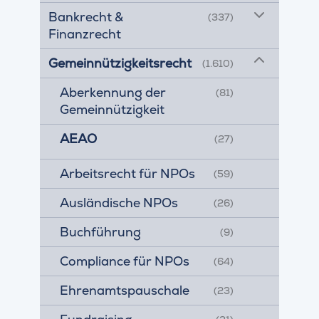
Bankrecht &
(337)
Finanzrecht
Gemeinnützigkeitsrecht
(1.610)
Aberkennung der
(81)
Gemeinnützigkeit
AEAO
(27)
Arbeitsrecht für NPOs
(59)
Ausländische NPOs
(26)
Buchführung
(9)
Compliance für NPOs
(64)
Ehrenamtspauschale
(23)