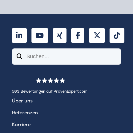
LinkedIn
YouTube
Xing
Facebook
Twitter
TikT
Suchen
563
Bewertungen auf ProvenExpert.com
WINHELLER GmbH
Über uns
Referenzen
Karriere