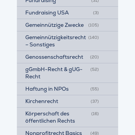
Fundraising
(31)
Fundraising USA
(3)
Gemeinnützige Zwecke
(105)
Gemeinnützigkeitsrecht
(140)
– Sonstiges
Genossenschaftsrecht
(20)
gGmbH-Recht & gUG-
(52)
Recht
Haftung in NPOs
(55)
Kirchenrecht
(37)
Körperschaft des
(16)
öffentlichen Rechts
Nonprofitrecht Basics
(49)