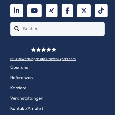
LinkedIn
YouTube
Xing
Facebook
Twitter
TikT
Suchen
563
Bewertungen auf ProvenExpert.com
WINHELLER GmbH
Über uns
Referenzen
Karriere
Veranstaltungen
Kontakt/Anfahrt