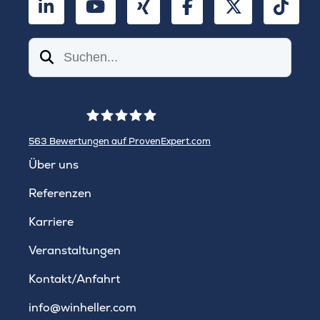
LinkedIn
YouTube
Xing
Facebook
Twitter
TikT
Suchen
563
Bewertungen auf ProvenExpert.com
WINHELLER GmbH
Über uns
Referenzen
Karriere
Veranstaltungen
Kontakt/Anfahrt
info@winheller.com