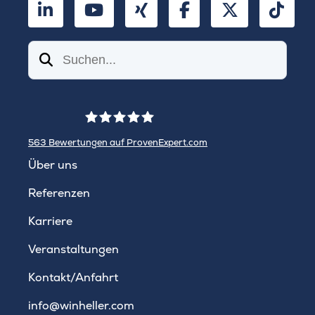
LinkedIn
YouTube
Xing
Facebook
Twitter
TikT
Suchen
563
Bewertungen auf ProvenExpert.com
WINHELLER GmbH
Über uns
Referenzen
Karriere
Veranstaltungen
Kontakt/Anfahrt
info@winheller.com