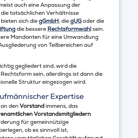
meist auch eine Anpassung der
n die tatsächlichen Verhältnisse
bieten sich die
gGmbH
, die
gUG
oder die
iftung
die bessere
Rechtsformwahl
sein.
nsere Mandanten für eine Umwandlung
Ausgliederung von Teilbereichen auf
ichtig gegliedert sind, wird die
Rechtsform sein, allerdings ist dann die
sionelle Struktur eingezogen wird.
aufmännischer Expertise
n an den
Vorstand
immens, das
renamtlichen Vorstandsmitgliedern
rderung für gemeinnützige
rlegen, ob es sinnvoll ist,
istens vom täglichen Geschäft aufgrund