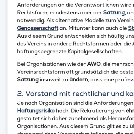
Anforderungen an die Verantwortlichen wird 
Rechtsform, mindestens aber der
Satzung
, a
notwendig. Als alternative Modelle zum Verein 
Genossenschaft
an. Mitunter kann auch die
St
Aus diesem Grund entscheiden sich häufig u
des Vereins in andere Rechtsformen oder die 
haftungsbegrenzte Kapitalgesellschaften.
Bei Organisationen wie der
AWO
, die mehrsch
Vereinsrechtsform oft grundsätzlich die beste 
Satzung
insoweit zu
ändern
, dass eine profes
2. Vorstand mit rechtlicher und k
Je nach Organisation sind die Anforderunge
Haftungsrisiko
hoch. Die Rekrutierung von
eh
gestaltet sich daher zunehmend als Herausfo
Organisationen. Aus diesem Grund gilt es zu übe
ehrenamtlichen Vorstandsmitgliedern, die me