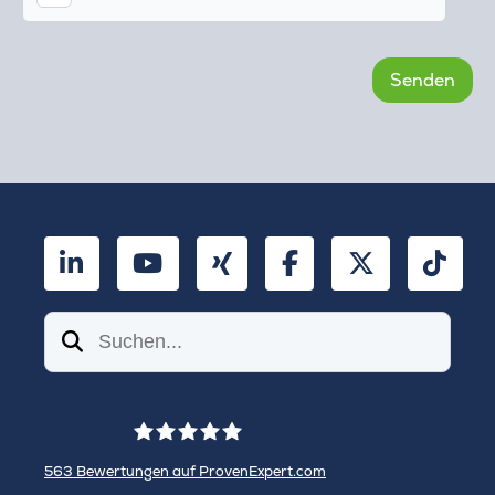
LinkedIn
YouTube
Xing
Facebook
Twitter
TikT
Suchen
563
Bewertungen auf ProvenExpert.com