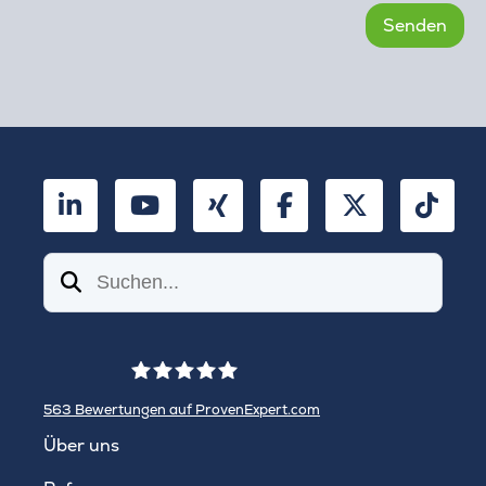
LinkedIn
YouTube
Xing
Facebook
Twitter
TikT
Suchen
563
Bewertungen auf ProvenExpert.com
WINHELLER GmbH
Über uns