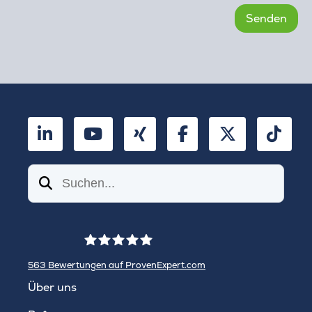
LinkedIn
YouTube
Xing
Facebook
Twitter
TikT
Suchen
563
Bewertungen auf ProvenExpert.com
WINHELLER GmbH
Über uns