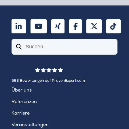
LinkedIn
YouTube
Xing
Facebook
Twitter
TikT
Suchen
563
Bewertungen auf ProvenExpert.com
WINHELLER GmbH
Über uns
Referenzen
Karriere
Veranstaltungen