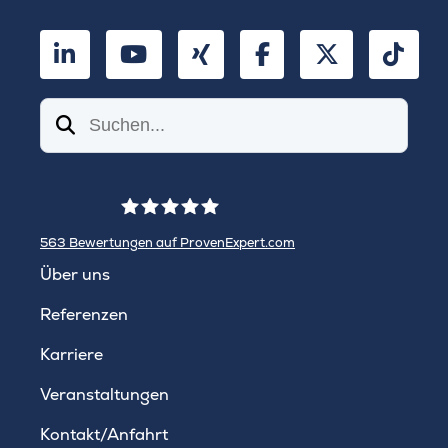
LinkedIn
YouTube
Xing
Facebook
Twitter
TikT
Suchen
563
Bewertungen auf ProvenExpert.com
WINHELLER GmbH
Über uns
Referenzen
Karriere
Veranstaltungen
Kontakt/Anfahrt