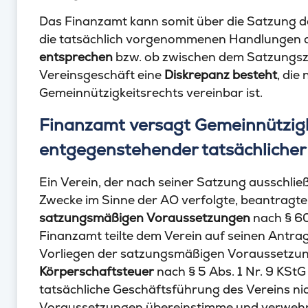
Das Finanzamt kann somit über die Satzung d
die tatsächlich vorgenommenen Handlungen 
entsprechen
bzw. ob zwischen dem Satzungsz
Vereinsgeschäft eine
Diskrepanz besteht
, die
Gemeinnützigkeitsrechts vereinbar ist.
Finanzamt versagt Gemeinnützig
entgegenstehender tatsächlicher
Ein Verein, der nach seiner Satzung ausschlie
Zwecke im Sinne der AO verfolgte, beantragte 
satzungsmäßigen Voraussetzungen
nach § 60
Finanzamt teilte dem Verein auf seinen Antra
Vorliegen der satzungsmäßigen Voraussetzun
Körperschaftsteuer
nach § 5 Abs. 1 Nr. 9 KStG
tatsächliche Geschäftsführung des Vereins n
Voraussetzungen übereinstimme und verwehrte 