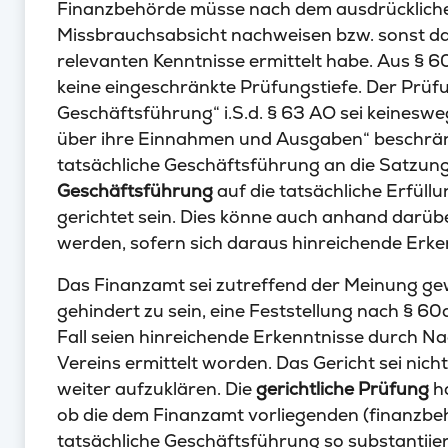
Finanzbehörde müsse nach dem ausdrückliche
Missbrauchsabsicht nachweisen bzw. sonst darle
relevanten Kenntnisse ermittelt habe. Aus § 6
keine eingeschränkte Prüfungstiefe. Der Prüf
Geschäftsführung“ i.S.d. § 63 AO sei keines
über ihre Einnahmen und Ausgaben“ beschränk
tatsächliche Geschäftsführung an die Satzung
Geschäftsführung
auf die tatsächliche Erfül
gerichtet sein. Dies könne auch anhand darübe
werden, sofern sich daraus hinreichende Erken
Das Finanzamt sei zutreffend der Meinung ge
gehindert zu sein, eine Feststellung nach § 60
Fall seien hinreichende Erkenntnisse durch N
Vereins ermittelt worden. Das Gericht sei nicht 
weiter aufzuklären. Die
gerichtliche Prüfung
ha
ob die dem Finanzamt vorliegenden (finanzbeh
tatsächliche Geschäftsführung so substantiiert