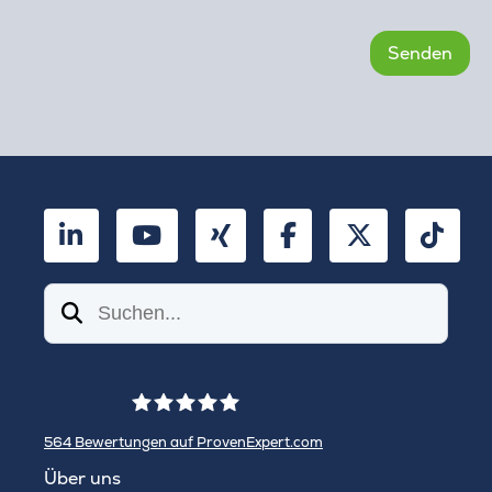
LinkedIn
YouTube
Xing
Facebook
Twitter
TikT
Suchen
564
Bewertungen auf ProvenExpert.com
WINHELLER GmbH
Über uns