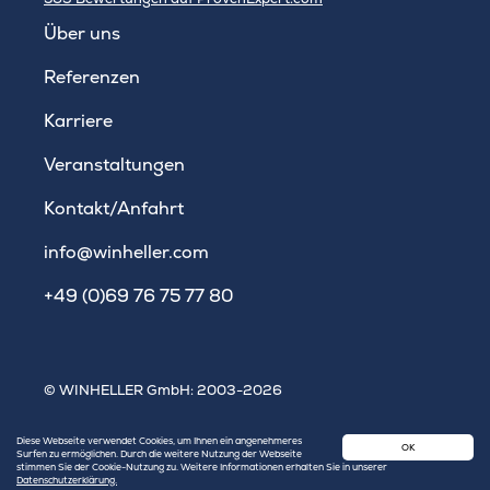
WINHELLER GmbH
Über uns
Referenzen
Karriere
Veranstaltungen
Kontakt/Anfahrt
info@winheller.com
+49 (0)69 76 75 77 80
© WINHELLER GmbH: 2003-2026
Impressum
|
Datenschutz
|
Sitemap
Diese Webseite verwendet Cookies, um Ihnen ein angenehmeres
OK
Surfen zu ermöglichen. Durch die weitere Nutzung der Webseite
stimmen Sie der Cookie-Nutzung zu. Weitere Informationen erhalten Sie in unserer
Datenschutzerklärung.