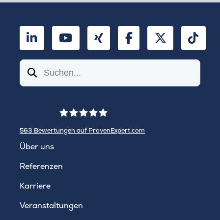
LinkedIn
YouTube
Xing
Facebook
Twitter
TikT
Suchen
563
Bewertungen auf ProvenExpert.com
WINHELLER GmbH
Über uns
Referenzen
Karriere
Veranstaltungen