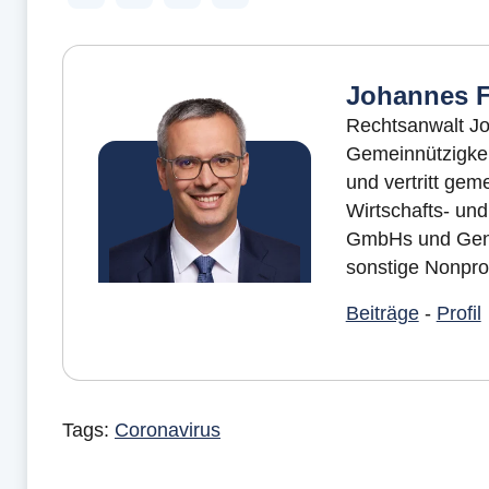
Johannes F
Rechtsanwalt Jo
Gemeinnützigkeit
und vertritt ge
Wirtschafts- un
GmbHs und Geno
sonstige Nonprof
Beiträge
-
Profil
Tags:
Coronavirus