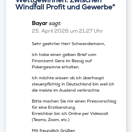
Windfall Profit und Gewerbe"
Bayar
sagt:
25. April 2026 um 21:27 Uhr
Sehr geehrter Herr Schwendemann,
Ich habe einen gelben Brief vom
Finanzamt Gera im Bezug auf
Pokergewinne erhalten.
Ich möchte wissen ob ich überhaupt
steuerpflichtig in Deutschland bin weil ich
die meiste im Ausland verbrachte.
Bitte machen Sie mir einen Preisvorschlag
für eine Erstberatung.
Erreichbar bin ich Online per Videocall.
(Teams, Zoom, etc.)
Mit freundlich Grüßen