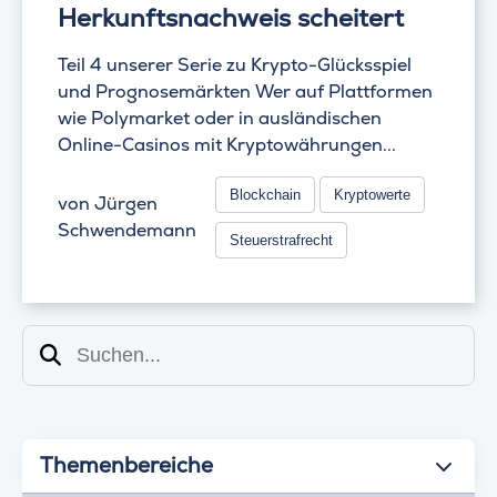
Herkunftsnachweis scheitert
Teil 4 unserer Serie zu Krypto-Glücksspiel
und Prognosemärkten Wer auf Plattformen
wie Polymarket oder in ausländischen
Online-Casinos mit Kryptowährungen...
Blockchain
Kryptowerte
von
Jürgen
Schwendemann
Steuerstrafrecht
Suchen
Themenbereiche