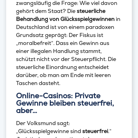
zwangsläufig die Frage: Wie viel davon
gehört dem Staat? Die
steuerliche
Behandlung von Glücksspielgewinnen
in
Deutschland ist von einem paradoxen
Grundsatz geprägt: Der Fiskus ist
„moralbefreit“. Dass ein Gewinn aus
einer illegalen Handlung stammt,
schützt nicht vor der Steuerpflicht. Die
steuerliche Einordnung entscheidet
darüber, ob man am Ende mit leeren
Taschen dasteht.
Online-Casinos: Private
Gewinne bleiben steuerfrei,
aber…
Der Volksmund sagt:
„Glücksspielgewinne sind
steuerfrei
.“