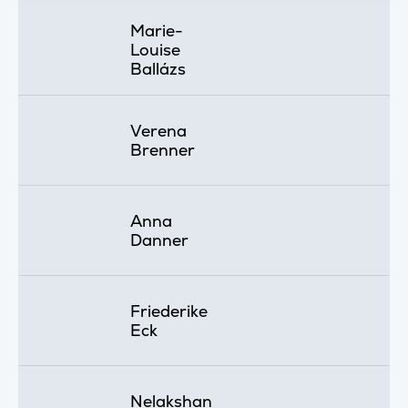
Marie-
Louise
Ballázs
Verena
Brenner
Anna
Danner
Friederike
Eck
Nelakshan