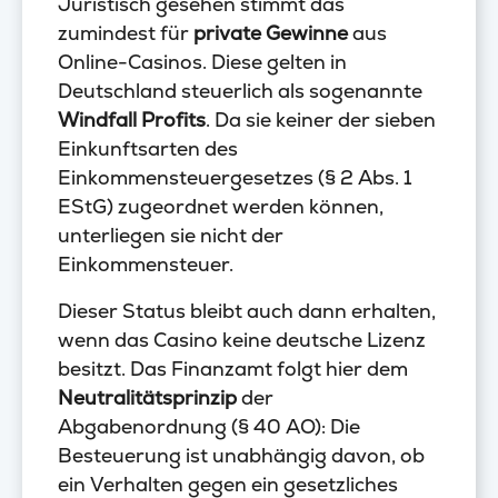
Juristisch gesehen stimmt das
zumindest für
private Gewinne
aus
Online-Casinos. Diese gelten in
Deutschland steuerlich als sogenannte
Windfall Profits
. Da sie keiner der sieben
Einkunftsarten des
Einkommensteuergesetzes (§ 2 Abs. 1
EStG) zugeordnet werden können,
unterliegen sie nicht der
Einkommensteuer.
Dieser Status bleibt auch dann erhalten,
wenn das Casino keine deutsche Lizenz
besitzt. Das Finanzamt folgt hier dem
Neutralitätsprinzip
der
Abgabenordnung (§ 40 AO): Die
Besteuerung ist unabhängig davon, ob
ein Verhalten gegen ein gesetzliches