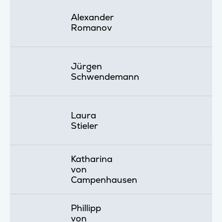
Alexander
Romanov
Jürgen
Schwendemann
Laura
Stieler
Katharina
von
Campenhausen
Phillipp
von