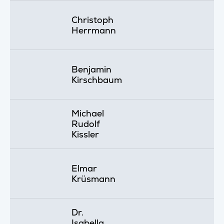
Christoph
Herrmann
Benjamin
Kirschbaum
Michael
Rudolf
Kissler
Elmar
Krüsmann
Dr.
Isabella