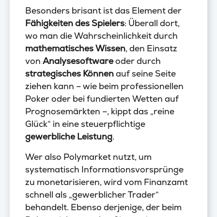
Besonders brisant ist das Element der
Fähigkeiten des Spielers
: Überall dort,
wo man die Wahrscheinlichkeit durch
mathematisches Wissen
, den Einsatz
von
Analysesoftware
oder durch
strategisches Können
auf seine Seite
ziehen kann – wie beim professionellen
Poker oder bei fundierten Wetten auf
Prognosemärkten –, kippt das „reine
Glück“ in eine steuerpflichtige
gewerbliche Leistung
.
Wer also Polymarket nutzt, um
systematisch Informationsvorsprünge
zu monetarisieren, wird vom Finanzamt
schnell als „gewerblicher Trader“
behandelt. Ebenso derjenige, der beim