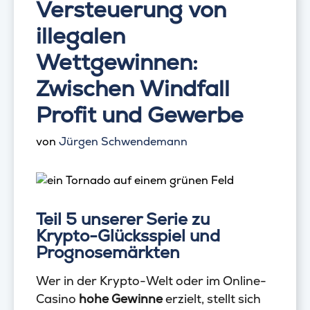
Versteuerung von
illegalen
Wettgewinnen:
Zwischen Windfall
Profit und Gewerbe
von
Jürgen Schwendemann
Teil 5 unserer Serie zu
Krypto-Glücksspiel und
Prognosemärkten
Wer in der Krypto-Welt oder im Online-
Casino
hohe Gewinne
erzielt, stellt sich