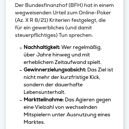
Der Bundesfinanzhof (BFH) hat in einem
wegweisenden Urteil zum Online-Poker
(Az. X R 8/21) Kriterien festgelegt, die
für ein gewerbliches (und damit
steuerpflichtiges) Tun sprechen:
Nachhaltigkeit:
Wer regelmäßig,
über Jahre hinweg und mit
erheblichem Zeitaufwand spielt.
Gewinnerzielungsabsicht:
Das Ziel ist
nicht mehr der kurzfristige Kick,
sondern der dauerhafte
Lebensunterhalt.
Marktteilnahme:
Das Agieren gegen
eine Vielzahl von wechselnden
Mitspielern unter Ausnutzung eines
Marktes.