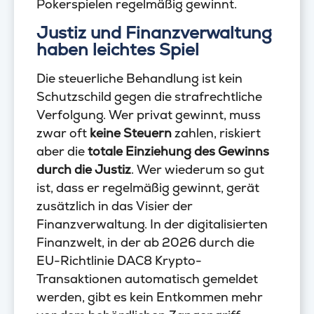
Pokerspielen regelmäßig gewinnt.
Justiz und Finanzverwaltung
haben leichtes Spiel
Die steuerliche Behandlung ist kein
Schutzschild gegen die strafrechtliche
Verfolgung. Wer privat gewinnt, muss
zwar oft
keine Steuern
zahlen, riskiert
aber die
totale Einziehung des Gewinns
durch die Justiz
. Wer wiederum so gut
ist, dass er regelmäßig gewinnt, gerät
zusätzlich in das Visier der
Finanzverwaltung. In der digitalisierten
Finanzwelt, in der ab 2026 durch die
EU-Richtlinie DAC8 Krypto-
Transaktionen automatisch gemeldet
werden, gibt es kein Entkommen mehr