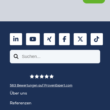
LinkedIn
YouTube
Xing
Facebook
Twitter
TikT
Suchen
563
Bewertungen auf ProvenExpert.com
WINHELLER GmbH
Über uns
Referenzen