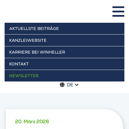
AKTUELLSTE BEITRÄGE
KANZLEIWEBSITE
KARRIERE BEI WINHELLER
KONTAKT
NEWSLETTER
DE
20. März 2026