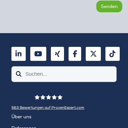
LinkedIn
YouTube
Xing
Facebook
Twitter
TikT
Suchen
563
Bewertungen auf ProvenExpert.com
WINHELLER GmbH
Über uns