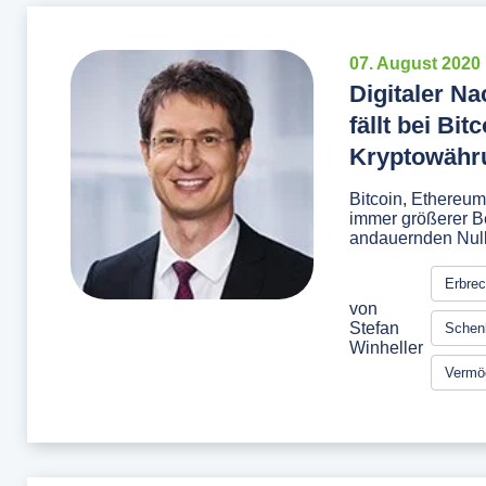
07. August 2020
Digitaler N
fällt bei Bi
Kryptowähr
Bitcoin, Ethereu
immer größerer Bel
andauernden Nullz
Erbrec
von
Stefan
Schen
Winheller
Vermög