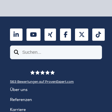
LinkedIn
YouTube
Xing
Facebook
Twitter
TikT
Suchen
563
Bewertungen auf ProvenExpert.com
WINHELLER GmbH
Über uns
Referenzen
Karriere