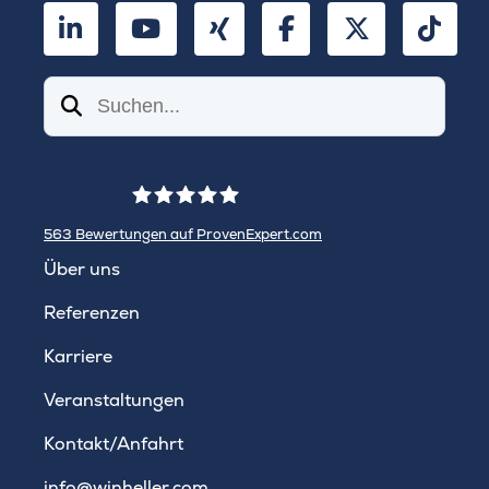
LinkedIn
YouTube
Xing
Facebook
Twitter
TikT
Suchen
563
Bewertungen auf ProvenExpert.com
WINHELLER GmbH
Über uns
Referenzen
Karriere
Veranstaltungen
Kontakt/Anfahrt
info@winheller.com