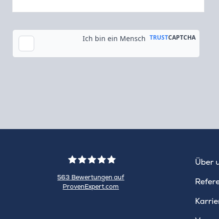
Tok
Über 
563
Bewertungen auf
Refer
ProvenExpert.com
WINHELLER
Karrie
GmbH