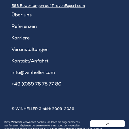
563
Bewertungen auf ProvenExpert.com
WINHELLER GmbH
Über uns
Referenzen
Karriere
Veranstaltungen
Kontakt/Anfahrt
info@winheller.com
+49 (0)69 76 75 77 80
© WINHELLER GmbH: 2003-2026
Impressum
|
Datenschutz
|
Sitemap
Diese Webseite verwendet Cookies, um Ihnen ein angenehmeres
OK
Surfen zu ermöglichen. Durch die weitere Nutzung der Webseite