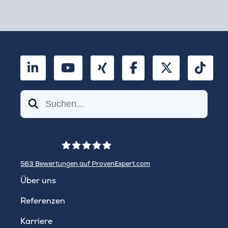
LinkedIn
YouTube
Xing
Facebook
Twitter
TikT
Suchen
563
Bewertungen auf ProvenExpert.com
WINHELLER GmbH
Über uns
Referenzen
Karriere