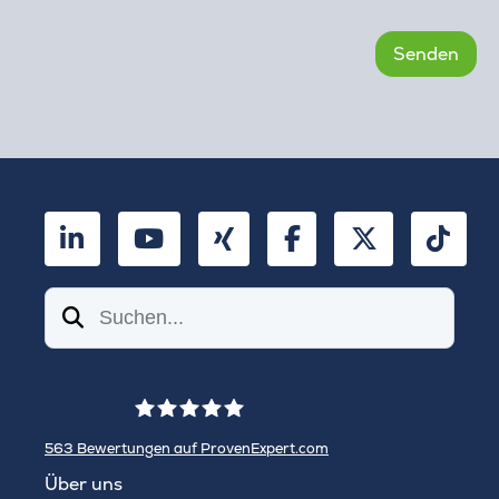
LinkedIn
YouTube
Xing
Facebook
Twitter
TikT
Suchen
563
Bewertungen auf ProvenExpert.com
WINHELLER GmbH
Über uns