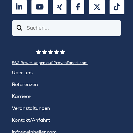
LinkedIn
YouTube
Xing
Facebook
Twitter
TikT
Suchen
563
Bewertungen auf ProvenExpert.com
WINHELLER GmbH
Über uns
Referenzen
Karriere
Veranstaltungen
Kontakt/Anfahrt
info@winheller.com