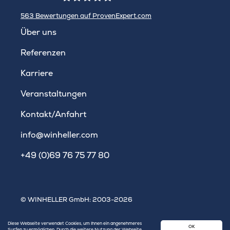
563
Bewertungen auf ProvenExpert.com
WINHELLER GmbH
Über uns
Referenzen
Karriere
Veranstaltungen
Kontakt/Anfahrt
info@winheller.com
+49 (0)69 76 75 77 80
© WINHELLER GmbH: 2003-2026
Impressum
|
Datenschutz
|
Sitemap
Diese Webseite verwendet Cookies, um Ihnen ein angenehmeres
OK
Surfen zu ermöglichen. Durch die weitere Nutzung der Webseite