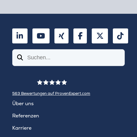
LinkedIn
YouTube
Xing
Facebook
Twitter
TikT
Suchen
563
Bewertungen auf ProvenExpert.com
WINHELLER GmbH
Über uns
Referenzen
Karriere