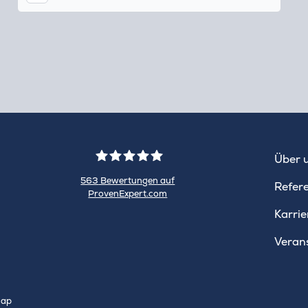
Tok
Über 
563
Bewertungen auf
Refer
ProvenExpert.com
WINHELLER
Karrie
GmbH
Veran
map