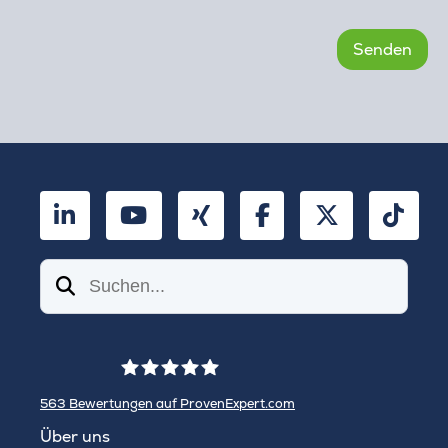
LinkedIn
YouTube
Xing
Facebook
Twitter
TikT
Suchen
563
Bewertungen auf ProvenExpert.com
WINHELLER GmbH
Über uns