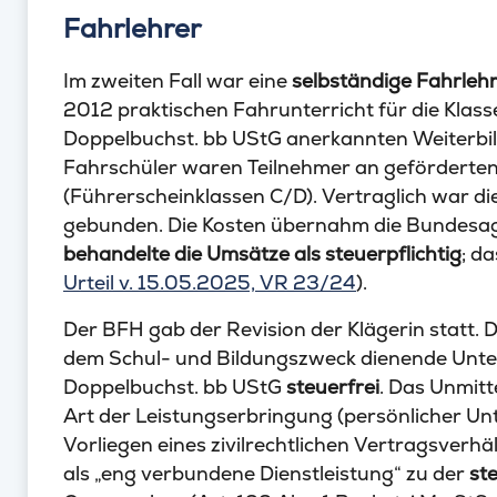
Fahrlehrer
Im zweiten Fall war eine
selbständige Fahrlehr
2012 praktischen Fahrunterricht für die Klasse
Doppelbuchst. bb UStG anerkannten Weiterbild
Fahrschüler waren Teilnehmer an geförderte
(Führerscheinklassen C/D). Vertraglich war die
gebunden. Die Kosten übernahm die Bundesag
behandelte die Umsätze als steuerpflichtig
; d
Urteil v. 15.05.2025, VR 23/24
).
Der BFH gab der Revision der Klägerin statt. D
dem Schul- und Bildungszweck dienende Unterric
Doppelbuchst. bb UStG
steuerfrei
. Das Unmitt
Art der Leistungserbringung (persönlicher Unte
Vorliegen eines zivilrechtlichen Vertragsverhäl
als „eng verbundene Dienstleistung“ zu der
st