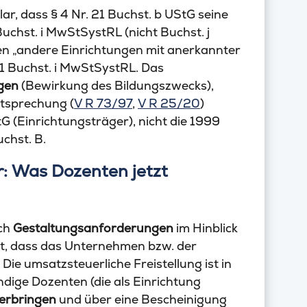
ar, dass § 4 Nr. 21 Buchst. b UStG seine
Buchst. i MwStSystRL (nicht Buchst. j
eien „andere Einrichtungen mit anerkannter
. 1 Buchst. i MwStSystRL. Das
ogen
(Bewirkung des Bildungszwecks),
tsprechung (
V R 73/97
,
V R 25/20
)
tG (Einrichtungsträger), nicht die 1999
chst. B.
: Was Dozenten jetzt
uch
Gestaltungsanforderungen
im Hinblick
t, dass das Unternehmen bzw. der
. Die umsatzsteuerliche Freistellung ist in
dige Dozenten (die als Einrichtung
 erbringen
und über eine Bescheinigung