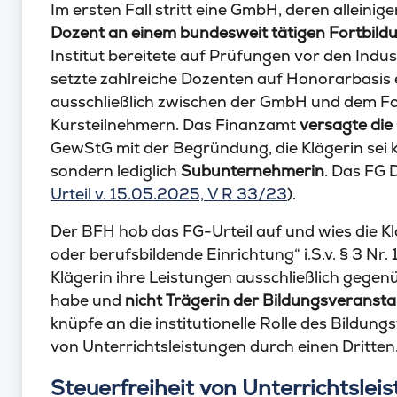
Im ersten Fall stritt eine GmbH, deren alleini
Dozent an einem bundesweit tätigen Fortbildu
Institut bereitete auf Prüfungen vor den Ind
setzte zahlreiche Dozenten auf Honorarbasis 
ausschließlich zwischen der GmbH und dem Fort
Kursteilnehmern. Das Finanzamt
versagte di
GewStG mit der Begründung, die Klägerin sei k
sondern lediglich
Subunternehmerin
. Das FG 
Urteil v. 15.05.2025, V R 33/23
).
Der BFH hob das FG-Urteil auf und wies die Kl
oder berufsbildende Einrichtung“ i.S.v. § 3 Nr.
Klägerin ihre Leistungen ausschließlich gegen
habe und
nicht Trägerin der Bildungsveransta
knüpfe an die institutionelle Rolle des Bildung
von Unterrichtsleistungen durch einen Dritten
Steuerfreiheit von Unterrichtslei