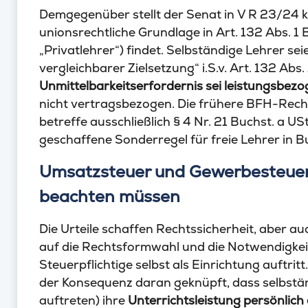
Demgegenüber stellt der Senat in V R 23/24 kl
unionsrechtliche Grundlage in Art. 132 Abs. 1 
„Privatlehrer“) findet. Selbständige Lehrer s
vergleichbarer Zielsetzung“ i.S.v. Art. 132 Abs
Unmittelbarkeitserfordernis sei leistungsbez
nicht vertragsbezogen. Die frühere BFH-Rech
betreffe ausschließlich § 4 Nr. 21 Buchst. a US
geschaffene Sonderregel für freie Lehrer in Bu
Umsatzsteuer und Gewerbesteuer
beachten müssen
Die Urteile schaffen Rechtssicherheit, aber a
auf die Rechtsformwahl und die Notwendigkei
Steuerpflichtige selbst als Einrichtung auftritt
der Konsequenz daran geknüpft, dass selbstän
auftreten) ihre
Unterrichtsleistung persönlich