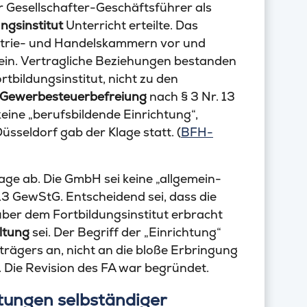
ger Gesellschafter-Geschäftsführer als
ngsinstitut
Unterricht erteilte. Das
ustrie- und Handelskammern vor und
ein. Vertragliche Beziehungen bestanden
bildungsinstitut, nicht zu den
e Gewerbesteuerbefreiung
nach § 3 Nr. 13
eine „berufsbildende Einrichtung“,
Düsseldorf gab der Klage statt. (
BFH-
age ab. Die GmbH sei keine „allgemein-
 13 GewStG. Entscheidend sei, dass die
über dem Fortbildungsinstitut erbracht
ltung
sei. Der Begriff der „Einrichtung“
strägers an, nicht an die bloße Erbringung
. Die Revision des FA war begründet.
stungen selbständiger