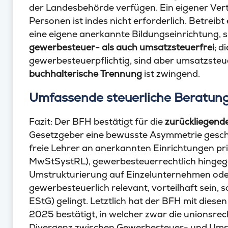
der Landesbehörde verfügen. Ein eigener Ver
Personen ist indes nicht erforderlich. Betreibt
eine eigene anerkannte Bildungseinrichtung, 
gewerbesteuer- als auch umsatzsteuerfrei
; d
gewerbesteuerpflichtig, sind aber umsatzsteu
buchhalterische Trennung
ist zwingend.
Umfassende steuerliche Beratung
Fazit: Der BFH bestätigt für die
zurückliegend
Gesetzgeber eine bewusste Asymmetrie gesch
freie Lehrer an anerkannten Einrichtungen priv
MwStSystRL), gewerbesteuerrechtlich hingegen
Umstrukturierung auf Einzelunternehmen ode
gewerbesteuerlich relevant, vorteilhaft sein, s
EStG) gelingt. Letztlich hat der BFH mit dies
2025 bestätigt, in welcher zwar die unionsrech
Divergenz zwischen Gewerbesteuer- und Umsat