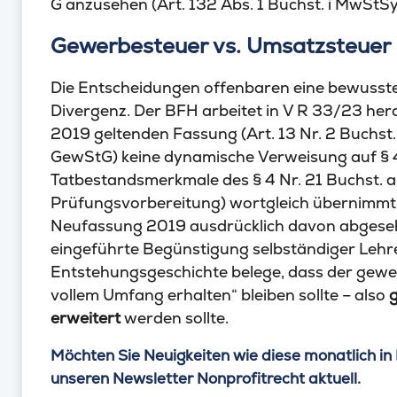
G anzusehen (Art. 132 Abs. 1 Buchst. i MwStSy
Gewerbesteuer vs. Umsatzsteuer
Die Entscheidungen offenbaren eine bewusst
Divergenz. Der BFH arbeitet in V R 33/23 herau
2019 geltenden Fassung (Art. 13 Nr. 2 Buchst.
GewStG) keine dynamische Verweisung auf § 4
Tatbestandsmerkmale des § 4 Nr. 21 Buchst. a
Prüfungsvorbereitung) wortgleich übernimmt.
Neufassung 2019 ausdrücklich davon abgesehen
eingeführte Begünstigung selbständiger Lehr
Entstehungsgeschichte belege, dass der gewe
vollem Umfang erhalten“ bleiben sollte – also
g
erweitert
werden sollte.
Möchten Sie Neuigkeiten wie diese monatlich in 
unseren Newsletter Nonprofitrecht aktuell.