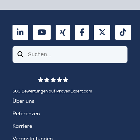
LinkedIn
YouTube
Xing
Facebook
Twitter
TikT
Suchen
563
Bewertungen auf ProvenExpert.com
WINHELLER GmbH
Über uns
Referenzen
Karriere
Veranstaltungen