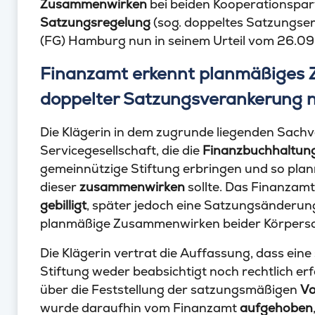
Zusammenwirken
bei beiden Kooperationspar
Satzungsregelung
(sog. doppeltes Satzungser
(FG) Hamburg nun in seinem Urteil vom 26.0
Finanzamt erkennt planmäßiges
doppelter Satzungsverankerung n
Die Klägerin in dem zugrunde liegenden Sach
Servicegesellschaft, die die
Finanzbuchhaltun
gemeinnützige Stiftung erbringen und so plan
dieser
zusammenwirken
sollte. Das Finanzamt
gebilligt
, später jedoch eine Satzungsänderung
planmäßige Zusammenwirken beider Körpersc
Die Klägerin vertrat die Auffassung, dass ein
Stiftung weder beabsichtigt noch rechtlich er
über die Feststellung der satzungsmäßigen
Vo
wurde daraufhin vom Finanzamt
aufgehoben