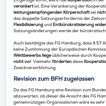
verankert
ist. Eine Verankerung der Kooperati
leistungsempfangenden
Körperschaft
sei
nich
das doppelte Satzungserfordernis der Zielvor
Flexibilisierung
und
Entbürokratisierung wide
Satzungsänderungen werde der bürokratische
Auch bestätigte das FG Hamburg, dass § 57 Abs
keine Zustimmung der Europäischen Kommissi
Wettbewerbs
liege
üblicherweise durch Koope
nicht vor
. Vielmehr
förderten
diese
Kooperati
Zweckverwirklichung.
Revision zum BFH zugelassen
Da das FG Hamburg eine Revision zum Bundesf
abzuwarten, ob dieser die Ansicht des FG Ham
gemeinnützigen Organisationen wäre es sehr 