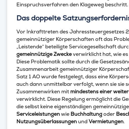
Einspruchsverfahren den Klageweg beschritt.
Das doppelte Satzungserforderni
Vor Inkrafttreten des Jahressteuergesetzes 
gemeinnütziger Körperschaften oft das Proble
„Leistende“ beteiligte Servicegesellschaft dur
gemeinnützige Zwecke
verwirklicht hat, wie es
Diese Problematik sollte durch die Gesetzesä
Zusammenarbeit gemeinnütziger Körperschafte
Satz 1 AO wurde festgelegt, dass eine Körpers
auch dann unmittelbar verfolgt, wenn sie si
Zusammenwirken mit
mindestens einer weite
verwirklicht. Diese Regelung ermöglicht die G
die selbst keine eigenständigen gemeinnützige
Serviceleistungen
wie
Buchhaltung
oder
Besc
Nutzungsüberlassungen
und
Vermietungen
.