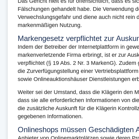
Das Gericht hielt es für offensichtlich, dass es 
Fälschungen gehandelt habe. Die Verwendung der
Verwechslungsgefahr und diene auch nicht rein d
markenmäßigen Nutzung.
Markengesetz verpflichtet zur Auskun
Indem der Betreiber der Internetplattform in ge
markenverletzende Firma erbringt, ist er zur Au
verpflichtet (§ 19 Abs. 2 Nr. 3 MarkenG). Zudem 
die Zurverfügungstellung einer Vertriebsplattfo
sowie Onlineauktionshäuser Dienstleistungen erb
Weiter sei der Umstand, dass die Klägerin den M
dass sie alle erforderlichen Informationen von di
die zusätzliche Auskunft für die Klägerin Kontro
gegebenen Informationen.
Onlineshops müssen Geschädigten Au
Anbieter von Onlinemarktplätzen sowie deren Pr