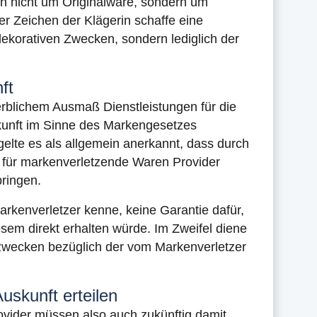
sich nicht um Originalware, sondern um
 Zeichen der Klägerin schaffe eine
ekorativen Zwecken, sondern lediglich der
ft
werblichem Ausmaß Dienstleistungen für die
skunft im Sinne des Markengesetzes
gelte es als allgemein anerkannt, dass durch
rm für markenverletzende Waren Provider
ringen.
arkenverletzer kenne, keine Garantie dafür,
esem direkt erhalten würde. Im Zweifel diene
llzwecken bezüglich der vom Markenverletzer
skunft erteilen
ovider müssen also auch zukünftig damit