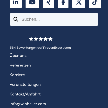
LinkedIn
YouTube
Xing
Facebook
Twitter
TikT
Suchen
564
Bewertungen auf ProvenExpert.com
WINHELLER GmbH
Über uns
Referenzen
Karriere
Veranstaltungen
Kontakt/Anfahrt
info@winheller.com