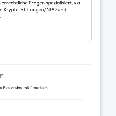
errechtliche Fragen spezialisiert, v.a.
en Krypto, Stiftungen/NPO und
.
l
r
e Felder sind mit
*
markiert.