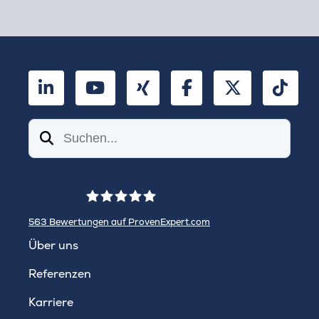
LinkedIn
YouTube
Xing
Facebook
Twitter
TikT
Suchen
563
Bewertungen auf ProvenExpert.com
WINHELLER GmbH
Über uns
Referenzen
Karriere