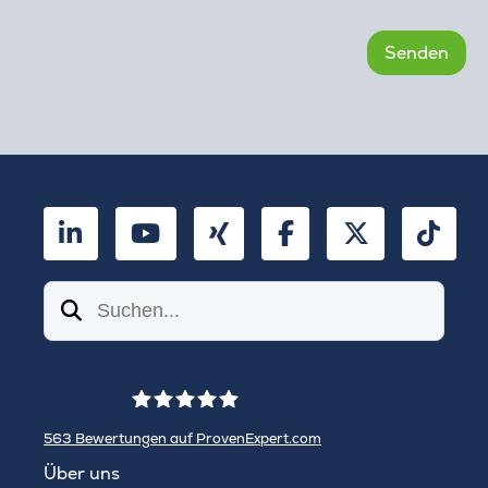
LinkedIn
YouTube
Xing
Facebook
Twitter
TikT
Suchen
563
Bewertungen auf ProvenExpert.com
WINHELLER GmbH
Über uns