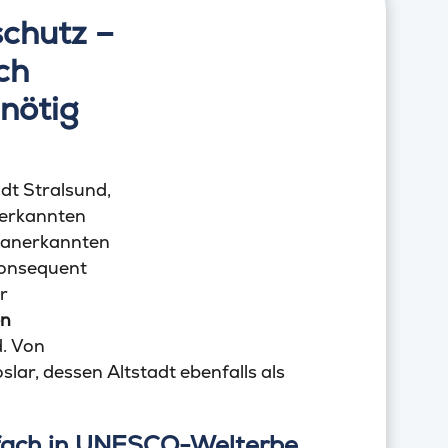
chutz –
ch
nötig
dt Stralsund,
nerkannten
l anerkannten
konsequent
r
en
d. Von
slar, dessen Altstadt ebenfalls als
infach in UNESCO-Welterbe