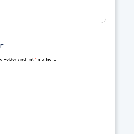
l
r
e Felder sind mit
*
markiert.