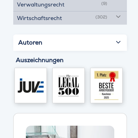
(9)
Verwaltungsrecht
(302)
Wirtschaftsrecht
Autoren
Auszeichnungen