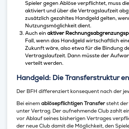
Spieler gegen Ablöse verpflichtet, muss 
aktiviert und über die Vertragslaufzeit ab
zusätzlich gezahltes Handgeld gelten, we
Nutzungsmöglichkeit dient.
Auch ein
aktiver Rechnungsabgrenzungsp
Fall, wenn das Handgeld wirtschaftlich ein
Zukunft wäre, also etwa für die Bindung 
Vertragslaufzeit. Dann müsste der Aufwan
verteilt werden.
Handgeld: Die Transferstruktur e
Der BFH differenziert konsequent nach der jew
Bei einem
ablösepflichtigen Transfer
steht der
unter Vertrag. Der aufnehmende Club zahlt ei
vor Ablauf seines bisherigen Vertrages verpfli
der neue Club damit die Möglichkeit, den Spiele