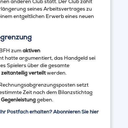
inen anderen Club statt. Der Club zahlt
rlängerung seines Arbeitsvertrages zu
einem entgeltlichen Erwerb eines neuen
bgrenzung
s BFH zum
aktiven
mt hatte argumentiert, das Handgeld sei
des Spielers über die gesamte
eitanteilig verteilt
werden.
er Rechnungsabgrenzungsposten setzt
estimmte Zeit nach dem Bilanzstichtag
 Gegenleistung
geben.
Ihr Postfach erhalten? Abonnieren Sie hier