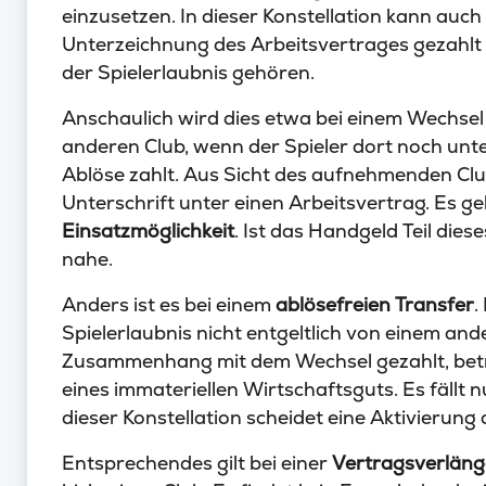
einzusetzen. In dieser Konstellation kann auch
Unterzeichnung des Arbeitsvertrages gezahlt
der Spielerlaubnis gehören.
Anschaulich wird dies etwa bei einem Wechsel 
anderen Club, wenn der Spieler dort noch unte
Ablöse zahlt. Aus Sicht des aufnehmenden Clu
Unterschrift unter einen Arbeitsvertrag. Es 
Einsatzmöglichkeit
. Ist das Handgeld Teil die
nahe.
Anders ist es bei einem
ablösefreien Transfer
.
Spielerlaubnis nicht entgeltlich von einem an
Zusammenhang mit dem Wechsel gezahlt, betri
eines immateriellen Wirtschaftsguts. Es fällt n
dieser Konstellation scheidet eine Aktivierun
Entsprechendes gilt bei einer
Vertragsverlän