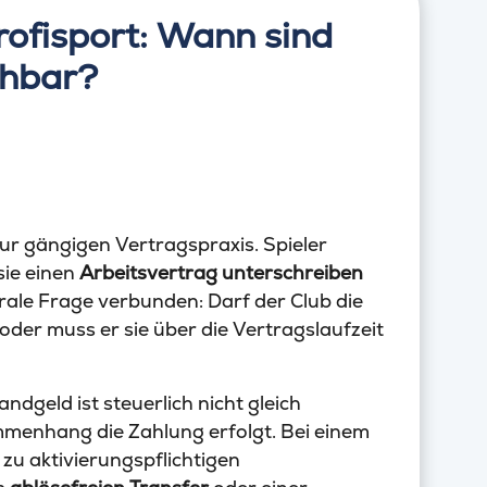
ofisport: Wann sind
ehbar?
r gängigen Vertragspraxis. Spieler
sie einen
Arbeitsvertrag unterschreiben
ntrale Frage verbunden: Darf der Club die
oder muss er sie über die Vertragslaufzeit
ndgeld ist steuerlich nicht gleich
mmenhang die Zahlung erfolgt. Bei einem
u aktivierungspflichtigen