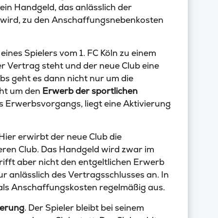
 ein Handgeld, das anlässlich der
 wird, zu den Anschaffungsnebenkosten
eines Spielers vom 1. FC Köln zu einem
r Vertrag steht und der neue Club eine
bs geht es dann nicht nur um die
geht um den
Erwerb der sportlichen
ses Erwerbsvorgangs, liegt eine Aktivierung
 Hier erwirbt der neue Club die
deren Club. Das Handgeld wird zwar im
fft aber nicht den entgeltlichen Erwerb
ur anlässlich des Vertragsschlusses an. In
g als Anschaffungskosten regelmäßig aus.
gerung
. Der Spieler bleibt bei seinem