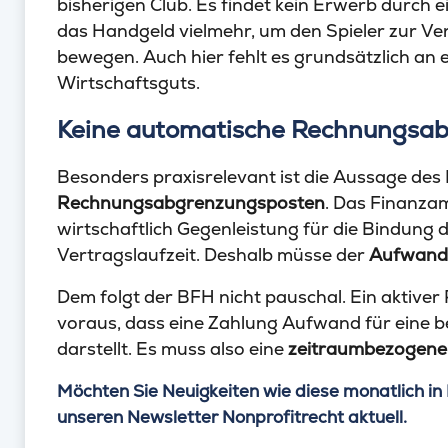
bisherigen Club. Es findet kein Erwerb durch e
das Handgeld vielmehr, um den Spieler zur Ve
bewegen. Auch hier fehlt es grundsätzlich an 
Wirtschaftsguts.
Keine automatische Rechnungsa
Besonders praxisrelevant ist die Aussage de
Rechnungsabgrenzungsposten
. Das Finanza
wirtschaftlich Gegenleistung für die Bindung 
Vertragslaufzeit. Deshalb müsse der
Aufwand z
Dem folgt der BFH nicht pauschal. Ein aktiv
voraus, dass eine Zahlung Aufwand für eine b
darstellt. Es muss also eine
zeitraumbezogene
Möchten Sie Neuigkeiten wie diese monatlich in 
unseren Newsletter Nonprofitrecht aktuell.