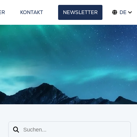
ER
KONTAKT
NEWSLETTER
DE
Suchen